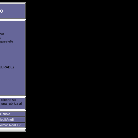
vo
ivo
o
questelle
QUERADE)
 cliccati su
 una rubrica al
i Ruolo
egli Anelli
kwave Real Tv