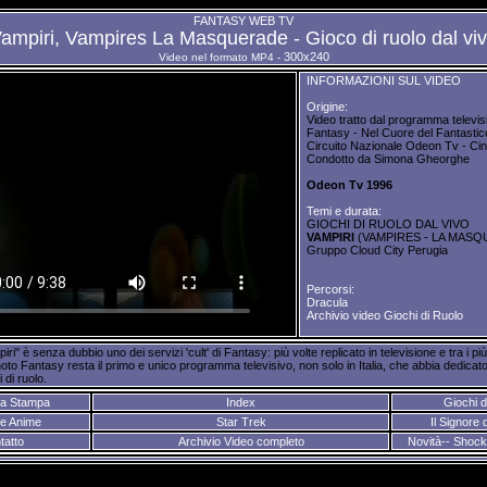
FANTASY WEB TV
ampiri, Vampires La Masquerade - Gioco di ruolo dal vi
300x240
Video nel formato MP4 -
INFORMAZIONI SUL VIDEO
Origine:
Video tratto dal programma televis
Fantasy - Nel Cuore del Fantastic
Circuito Nazionale Odeon Tv - Cin
Condotto da Simona Gheorghe
Odeon Tv 1996
Temi e durata:
GIOCHI DI RUOLO DAL VIVO
VAMPIRI
(VAMPIRES - LA MAS
Gruppo Cloud City Perugia
Percorsi:
Dracula
Archivio video Giochi di Ruolo
i" è senza dubbio uno dei servizi 'cult' di Fantasy: più volte replicato in televisione e tra i più
oto Fantasy resta il primo e unico programma televisivo, non solo in Italia, che abbia dedicato
 di ruolo.
a Stampa
Index
Giochi d
e Anime
Star Trek
Il Signore d
tatto
Archivio Video completo
Novità-- Shoc