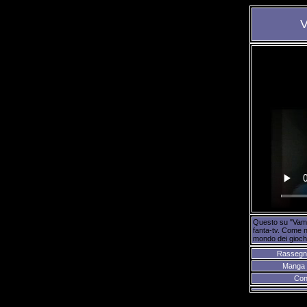
V
Questo su "Vampir
fanta-tv. Come n
mondo dei giochi
Rassegn
Manga 
Con