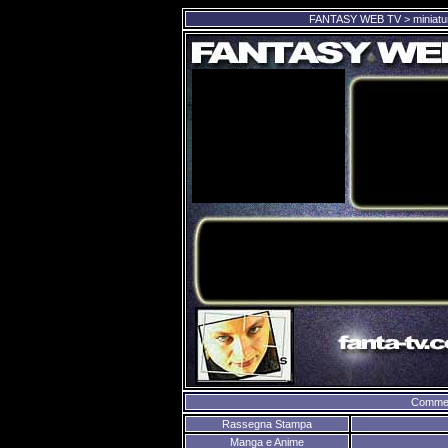
FANTASY WEB TV > miniature -
Comment
Rassegna Stampa
Manga e Anime