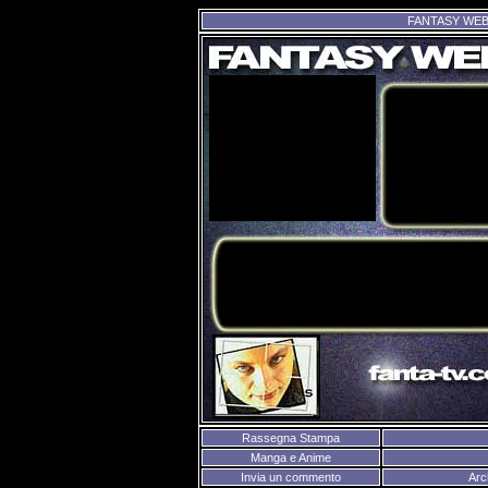
FANTASY WEB T
Rassegna Stampa
Manga e Anime
Invia un commento
Arc